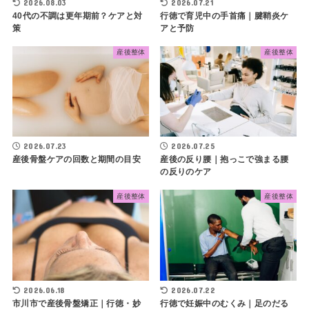
2026.08.03
2026.07.21
40代の不調は更年期前？ケアと対
行徳で育児中の手首痛｜腱鞘炎ケ
策
アと予防
産後整体
産後整体
2026.07.23
2026.07.25
産後骨盤ケアの回数と期間の目安
産後の反り腰｜抱っこで強まる腰
の反りのケア
産後整体
産後整体
2026.06.18
2026.07.22
市川市で産後骨盤矯正｜行徳・妙
行徳で妊娠中のむくみ｜足のだる