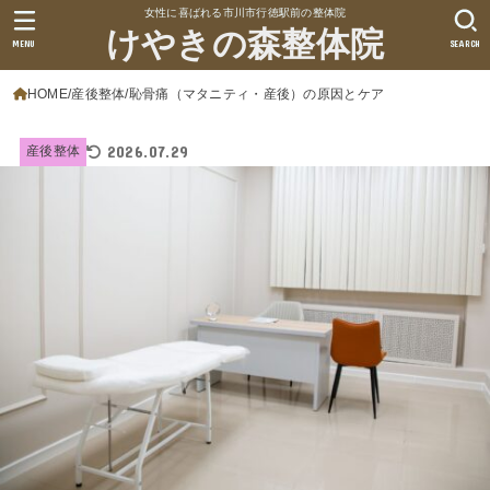
女性に喜ばれる市川市行徳駅前の整体院
けやきの森整体院
MENU
SEARCH
HOME
産後整体
恥骨痛（マタニティ・産後）の原因とケア
2026.07.29
産後整体