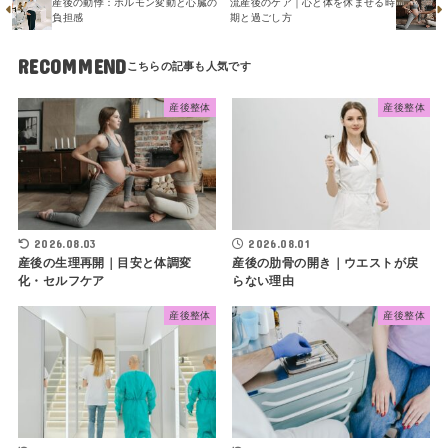
産後の動悸：ホルモン変動と心臓の
流産後のケア｜心と体を休ませる時
負担感
期と過ごし方
RECOMMEND
産後整体
産後整体
2026.08.03
2026.08.01
産後の生理再開｜目安と体調変
産後の肋骨の開き｜ウエストが戻
化・セルフケア
らない理由
産後整体
産後整体