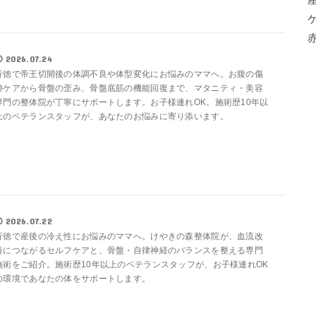
2026.07.24
行徳で帝王切開後の体調不良や体型変化にお悩みのママへ。お腹の傷
跡ケアから骨盤の歪み、骨盤底筋の機能回復まで、マタニティ・美容
専門の整体院が丁寧にサポートします。お子様連れOK。施術歴10年以
上のベテランスタッフが、あなたのお悩みに寄り添います。
2026.07.22
行徳で産後の冷え性にお悩みのママへ。けやきの森整体院が、血流改
善につながるセルフケアと、骨盤・自律神経のバランスを整える専門
施術をご紹介。施術歴10年以上のベテランスタッフが、お子様連れOK
の環境であなたの体をサポートします。