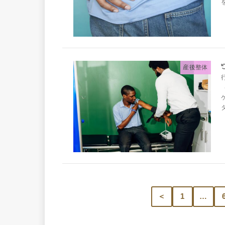
産後整体
＜
1
…