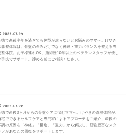
2026.07.24
行徳で産後半年を過ぎても体型が戻らないとお悩みのママへ。けやき
の森整体院は、骨盤の歪みだけでなく神経・重力バランスを整える専
門整体院。お子様連れOK、施術歴10年以上のベテランスタッフが優し
い手技でサポート。諦める前にご相談ください。
2026.07.22
行徳で産後3ヶ月からの骨盤ケアに悩むママへ。けやきの森整体院が、
自宅でできるセルフケアと専門家によるアプローチをご紹介。産後の
不調の原因を「神経」「構造」「重力」から解説し、経験豊富なスタ
ッフがあなたの回復をサポートします。