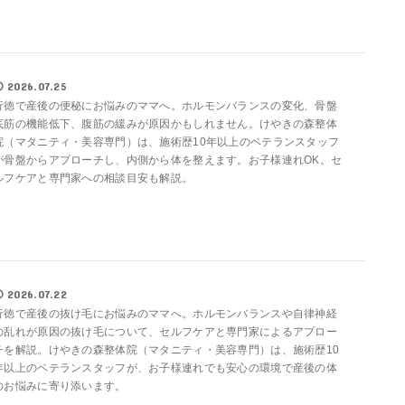
2026.07.25
行徳で産後の便秘にお悩みのママへ。ホルモンバランスの変化、骨盤
底筋の機能低下、腹筋の緩みが原因かもしれません。けやきの森整体
院（マタニティ・美容専門）は、施術歴10年以上のベテランスタッフ
が骨盤からアプローチし、内側から体を整えます。お子様連れOK。セ
ルフケアと専門家への相談目安も解説。
2026.07.22
行徳で産後の抜け毛にお悩みのママへ。ホルモンバランスや自律神経
の乱れが原因の抜け毛について、セルフケアと専門家によるアプロー
チを解説。けやきの森整体院（マタニティ・美容専門）は、施術歴10
年以上のベテランスタッフが、お子様連れでも安心の環境で産後の体
のお悩みに寄り添います。