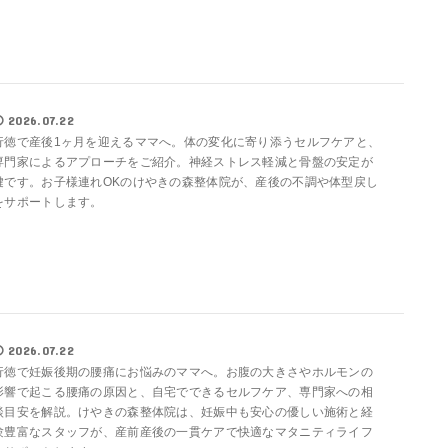
2026.07.22
行徳で産後1ヶ月を迎えるママへ。体の変化に寄り添うセルフケアと、
専門家によるアプローチをご紹介。神経ストレス軽減と骨盤の安定が
鍵です。お子様連れOKのけやきの森整体院が、産後の不調や体型戻し
をサポートします。
2026.07.22
行徳で妊娠後期の腰痛にお悩みのママへ。お腹の大きさやホルモンの
影響で起こる腰痛の原因と、自宅でできるセルフケア、専門家への相
談目安を解説。けやきの森整体院は、妊娠中も安心の優しい施術と経
験豊富なスタッフが、産前産後の一貫ケアで快適なマタニティライフ