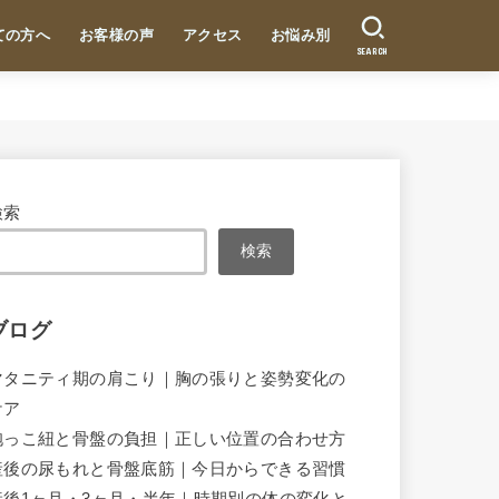
ての方へ
お客様の声
アクセス
お悩み別
SEARCH
検索
検索
ブログ
マタニティ期の肩こり｜胸の張りと姿勢変化の
ケア
抱っこ紐と骨盤の負担｜正しい位置の合わせ方
産後の尿もれと骨盤底筋｜今日からできる習慣
産後1ヶ月・3ヶ月・半年｜時期別の体の変化と