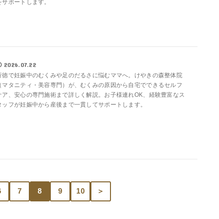
をサポートします。
2026.07.22
行徳で妊娠中のむくみや足のだるさに悩むママへ。けやきの森整体院
（マタニティ・美容専門）が、むくみの原因から自宅でできるセルフ
ケア、安心の専門施術まで詳しく解説。お子様連れOK、経験豊富なス
タッフが妊娠中から産後まで一貫してサポートします。
6
7
8
9
10
＞