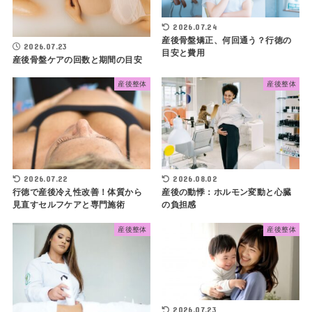
2026.07.24
産後骨盤矯正、何回通う？行徳の
2026.07.23
目安と費用
産後骨盤ケアの回数と期間の目安
産後整体
産後整体
2026.07.22
2026.08.02
行徳で産後冷え性改善！体質から
産後の動悸：ホルモン変動と心臓
見直すセルフケアと専門施術
の負担感
産後整体
産後整体
2026.07.23