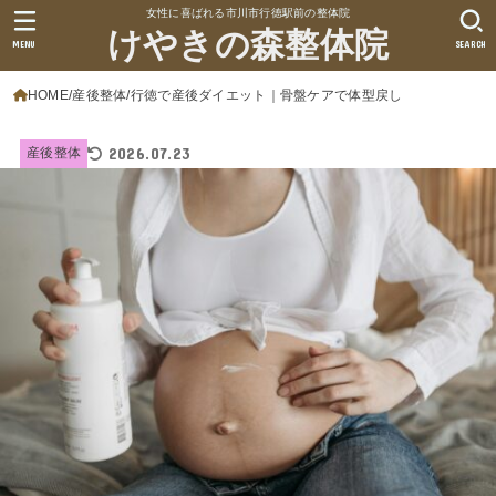
女性に喜ばれる市川市行徳駅前の整体院
けやきの森整体院
MENU
SEARCH
HOME
産後整体
行徳で産後ダイエット｜骨盤ケアで体型戻し
2026.07.23
産後整体