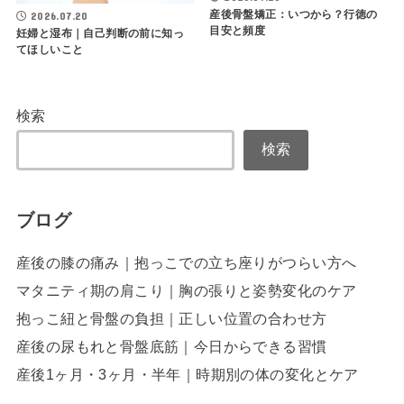
産後骨盤矯正：いつから？行徳の
2026.07.20
目安と頻度
妊婦と湿布｜自己判断の前に知っ
てほしいこと
検索
検索
ブログ
産後の膝の痛み｜抱っこでの立ち座りがつらい方へ
マタニティ期の肩こり｜胸の張りと姿勢変化のケア
抱っこ紐と骨盤の負担｜正しい位置の合わせ方
産後の尿もれと骨盤底筋｜今日からできる習慣
産後1ヶ月・3ヶ月・半年｜時期別の体の変化とケア