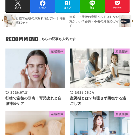
ポスト
シェア
はてブ
送る
Pocket
妊娠中・産後の骨盤ベルトはしない
行徳で産後の尿漏れ悩む方へ｜骨盤
方がいい？必要・不要の見極めガイ
底筋ケア
ド
RECOMMEND
産後整体
産後整体
2026.07.21
2026.08.04
行徳で産後の頭痛｜育児疲れと自
産褥期とは？無理せず回復する過
律神経ケア
ごし方
産後整体
産後整体