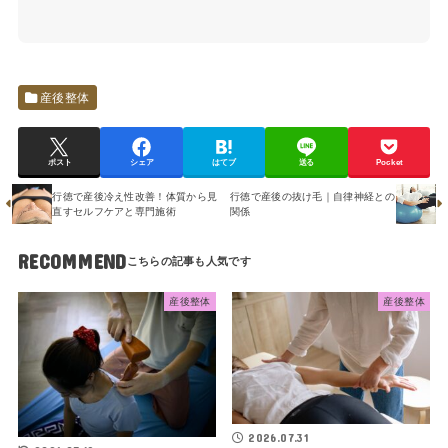
産後整体
ポスト
シェア
はてブ
送る
Pocket
行徳で産後冷え性改善！体質から見
行徳で産後の抜け毛｜自律神経との
直すセルフケアと専門施術
関係
RECOMMEND
産後整体
産後整体
2026.07.31