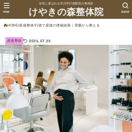
女性に喜ばれる市川市行徳駅前の整体院
けやきの森整体院
MENU
SEARCH
HOME
産後整体
行徳で産後の便秘改善｜骨盤から整える
2026.07.25
産後整体