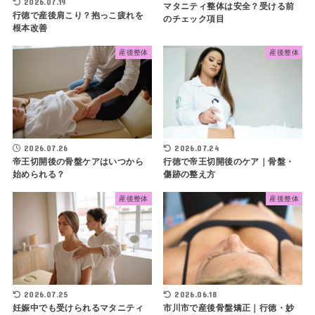
2026.07.19
マタニティ整体は安全？受ける前
行徳で産後肩こり？抱っこ疲れを
のチェック項目
根本改善
産後整体
産後整体
2026.07.26
2026.07.24
帝王切開後の骨盤ケアはいつから
行徳で帝王切開後のケア｜骨盤・
始められる？
傷跡の整え方
産後整体
産後整体
2026.07.25
2026.06.18
妊娠中でも受けられるマタニティ
市川市で産後骨盤矯正｜行徳・妙