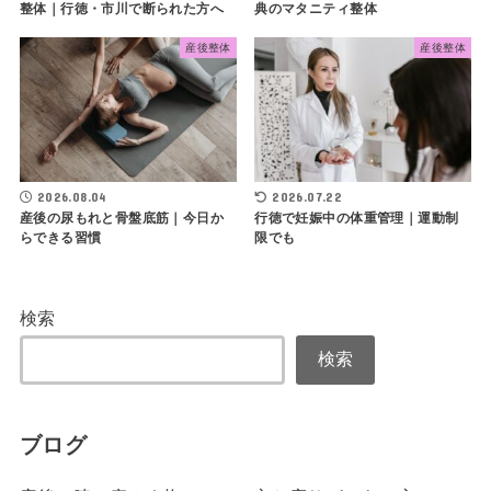
整体｜行徳・市川で断られた方へ
典のマタニティ整体
産後整体
産後整体
2026.08.04
2026.07.22
産後の尿もれと骨盤底筋｜今日か
行徳で妊娠中の体重管理｜運動制
らできる習慣
限でも
検索
検索
ブログ