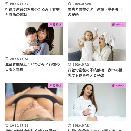
2026.07.25
2026.07.20
行徳で産後のお腹のたるみ｜骨盤
美脚と骨盤ケア｜産後下半身痩せ
と腹筋の連動
の秘訣
産後整体
産後整体
2026.07.23
産後骨盤矯正：いつから？行徳の
2026.07.21
目安と頻度
行徳で産後の不眠解消！夜中の授
乳でも体を整える秘訣
産後整体
産後整体
2026.07.22
2026.07.21