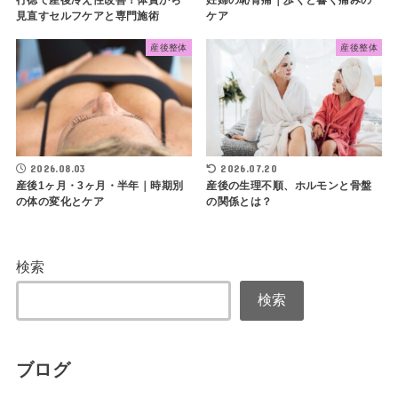
行徳で産後冷え性改善！体質から
妊婦の恥骨痛｜歩くと響く痛みの
見直すセルフケアと専門施術
ケア
産後整体
産後整体
2026.08.03
2026.07.20
産後1ヶ月・3ヶ月・半年｜時期別
産後の生理不順、ホルモンと骨盤
の体の変化とケア
の関係とは？
検索
検索
ブログ