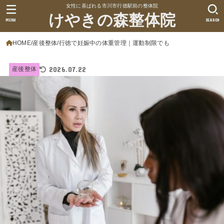
女性に喜ばれる市川市行徳駅前の整体院
けやきの森整体院
MENU
SEARCH
HOME
産後整体
行徳で妊娠中の体重管理｜運動制限でも
2026.07.22
産後整体