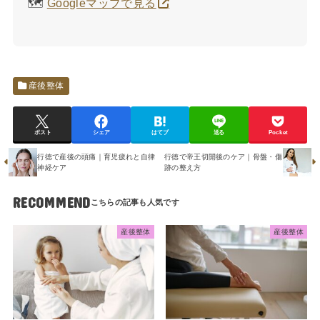
🗺️
Googleマップで見る
産後整体
ポスト
シェア
はてブ
送る
Pocket
行徳で産後の頭痛｜育児疲れと自律
行徳で帝王切開後のケア｜骨盤・傷
神経ケア
跡の整え方
RECOMMEND
産後整体
産後整体