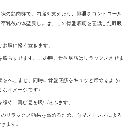
ク状の筋肉群で、内臓を支えたり、排泄をコントロール
。卒乳後の体型戻しには、この骨盤底筋を意識した呼吸
はお腹に軽く置きます。
を膨らませます。この時、骨盤底筋はリラックスさせま
腹をへこませ、同時に骨盤底筋をキュッと締めるように
うなイメージです）
を緩め、再び息を吸い込みます。
身のリラックス効果を高めるため、育児ストレスによる
できます。