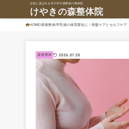
女性に喜ばれる市川市行徳駅前の整体院
けやきの森整体院
HOME
産後整体
卒乳後の体型変化に！骨盤ケアとセルフケア
2026.07.20
産後整体