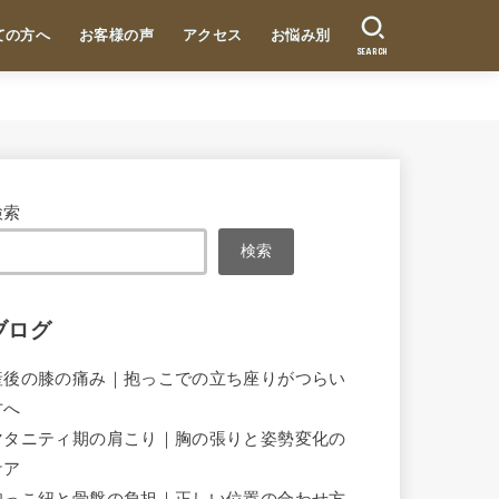
ての方へ
お客様の声
アクセス
お悩み別
SEARCH
検索
検索
ブログ
産後の膝の痛み｜抱っこでの立ち座りがつらい
方へ
マタニティ期の肩こり｜胸の張りと姿勢変化の
ケア
抱っこ紐と骨盤の負担｜正しい位置の合わせ方