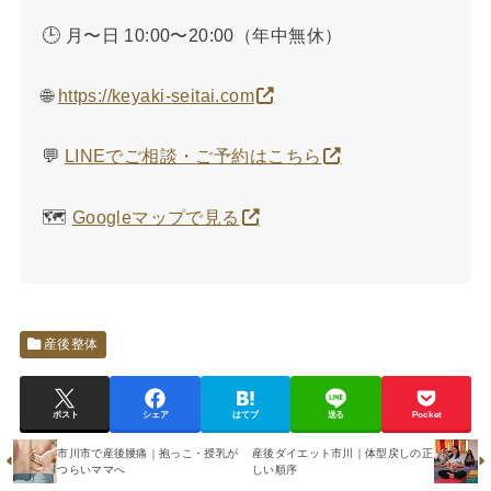
🕒 月〜日 10:00〜20:00（年中無休）
🌐
https://keyaki-seitai.com
💬
LINEでご相談・ご予約はこちら
🗺️
Googleマップで見る
産後整体
ポスト
シェア
はてブ
送る
Pocket
市川市で産後腰痛｜抱っこ・授乳が
産後ダイエット市川｜体型戻しの正
つらいママへ
しい順序