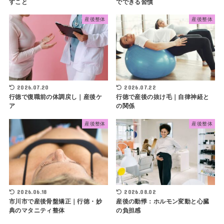
すこと
でできる習慣
産後整体
産後整体
2026.07.20
2026.07.22
行徳で復職前の体調戻し｜産後ケ
行徳で産後の抜け毛｜自律神経と
ア
の関係
産後整体
産後整体
2026.06.18
2026.08.02
市川市で産後骨盤矯正｜行徳・妙
産後の動悸：ホルモン変動と心臓
典のマタニティ整体
の負担感