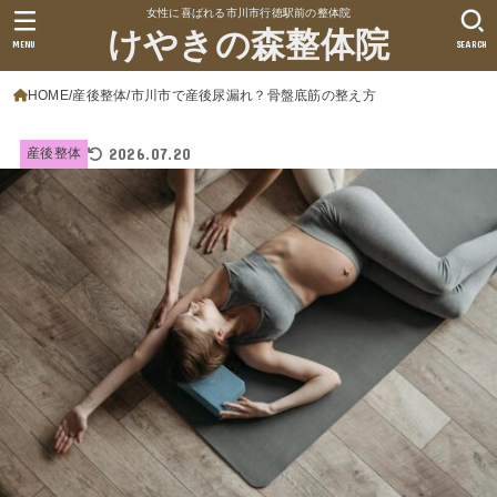
女性に喜ばれる市川市行徳駅前の整体院
けやきの森整体院
MENU
SEARCH
HOME
産後整体
市川市で産後尿漏れ？骨盤底筋の整え方
2026.07.20
産後整体