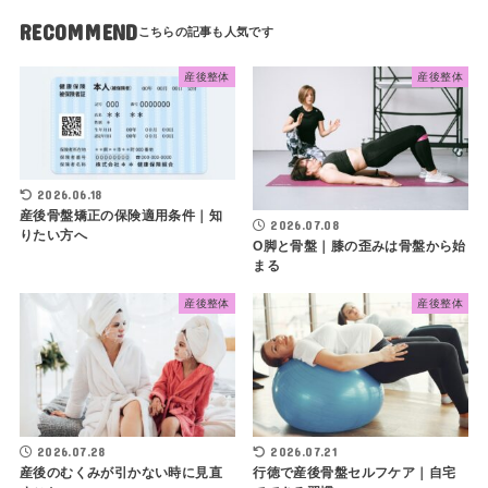
RECOMMEND
産後整体
産後整体
2026.06.18
産後骨盤矯正の保険適用条件｜知
2026.07.08
りたい方へ
O脚と骨盤｜膝の歪みは骨盤から始
まる
産後整体
産後整体
2026.07.28
2026.07.21
産後のむくみが引かない時に見直
行徳で産後骨盤セルフケア｜自宅