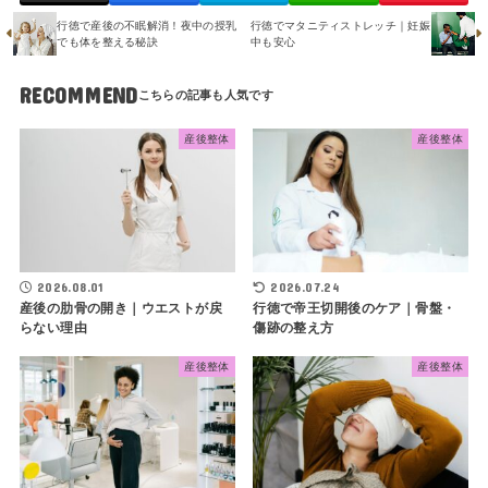
行徳で産後の不眠解消！夜中の授乳
行徳でマタニティストレッチ｜妊娠
でも体を整える秘訣
中も安心
RECOMMEND
産後整体
産後整体
2026.08.01
2026.07.24
産後の肋骨の開き｜ウエストが戻
行徳で帝王切開後のケア｜骨盤・
らない理由
傷跡の整え方
産後整体
産後整体