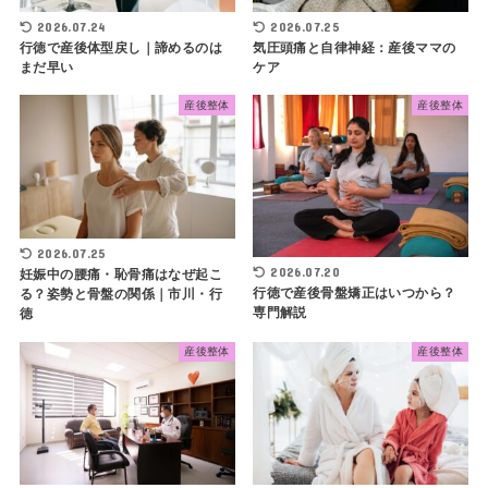
2026.07.24
2026.07.25
行徳で産後体型戻し｜諦めるのは
気圧頭痛と自律神経：産後ママの
まだ早い
ケア
産後整体
産後整体
2026.07.25
2026.07.20
妊娠中の腰痛・恥骨痛はなぜ起こ
行徳で産後骨盤矯正はいつから？
る？姿勢と骨盤の関係｜市川・行
専門解説
徳
産後整体
産後整体