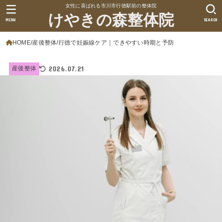
女性に喜ばれる市川市行徳駅前の整体院
けやきの森整体院
MENU
SEARCH
HOME
産後整体
行徳で妊娠線ケア｜できやすい時期と予防
2026.07.21
産後整体