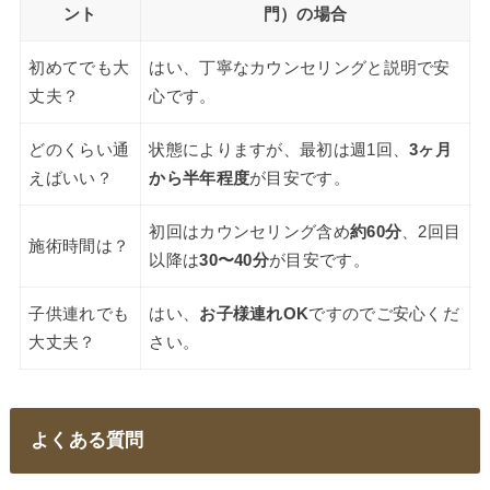
ント
門）の場合
初めてでも大
はい、丁寧なカウンセリングと説明で安
丈夫？
心です。
どのくらい通
状態によりますが、最初は週1回、
3ヶ月
えばいい？
から半年程度
が目安です。
初回はカウンセリング含め
約60分
、2回目
施術時間は？
以降は
30〜40分
が目安です。
子供連れでも
はい、
お子様連れOK
ですのでご安心くだ
大丈夫？
さい。
よくある質問