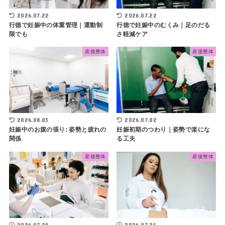
2026.07.22
2026.07.22
行徳で妊娠中の体重管理｜運動制
行徳で妊娠中のむくみ｜足のだる
限でも
さ軽減ケア
産後整体
産後整体
2026.08.03
2026.07.02
妊娠中のお腹の張り: 姿勢と疲れの
妊娠初期のつわり｜姿勢で楽にな
関係
る工夫
産後整体
産後整体
2026.07.25
2026.07.21