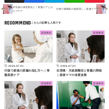
卒乳後の体型変化に！骨盤ケアとセ
行徳で復職前の体調戻し｜産後ケア
ルフケア
RECOMMEND
産後整体
産後整体
2026.07.24
2026.07.23
行徳で産後の尿漏れ悩む方へ｜骨
生理痛・月経困難症と骨盤の関係
盤底筋ケア
｜産後ママの体質改善
産後整体
産後整体