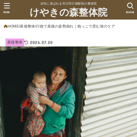
女性に喜ばれる市川市行徳駅前の整体院
けやきの森整体院
MENU
SEARCH
HOME
産後整体
行徳で産後の姿勢崩れ｜抱っこで歪む体のケア
2026.07.20
産後整体