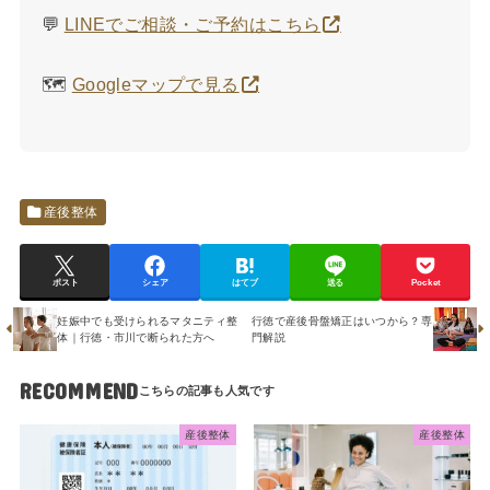
💬
LINEでご相談・ご予約はこちら
🗺️
Googleマップで見る
産後整体
ポスト
シェア
はてブ
送る
Pocket
妊娠中でも受けられるマタニティ整
行徳で産後骨盤矯正はいつから？専
体｜行徳・市川で断られた方へ
門解説
RECOMMEND
産後整体
産後整体