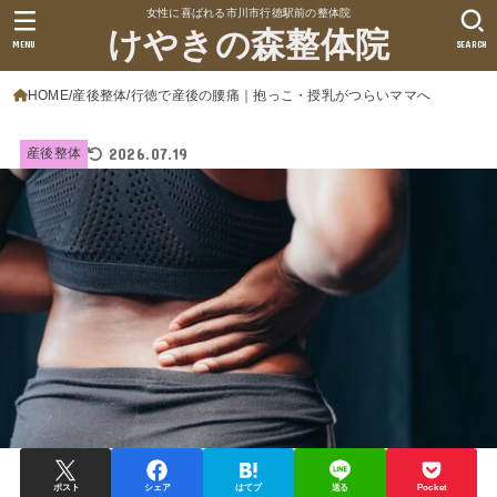
女性に喜ばれる市川市行徳駅前の整体院
けやきの森整体院
MENU
SEARCH
HOME
産後整体
行徳で産後の腰痛｜抱っこ・授乳がつらいママへ
2026.07.19
産後整体
ポスト
シェア
はてブ
送る
Pocket