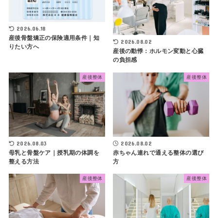
2026.06.18
産後骨盤矯正の保険適用条件｜知
2026.08.02
りたい方へ
産後の動悸：ホルモン変動と心臓
の負担感
産後整体
産後整体
2026.08.03
2026.08.02
母乳と骨盤ケア｜授乳期の体調を
赤ちゃん連れで通える整体の選び
整える方法
方
産後整体
産後整体