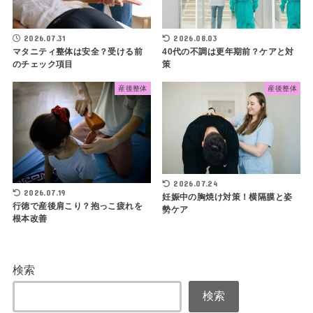
2026.07.31
2026.08.03
マタニティ整体は安全？受ける前
40代の不調は更年期前？ケアと対
のチェック項目
策
産後整体
産後整体
2026.07.24
2026.07.19
妊娠中の胸焼け対策！横隔膜と姿
行徳で産後肩こり？抱っこ疲れを
勢ケア
根本改善
検索
検索