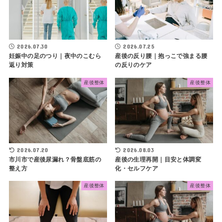
2026.07.30
2026.07.25
妊娠中の足のつり｜夜中のこむら
産後の反り腰｜抱っこで強まる腰
返り対策
の反りのケア
産後整体
産後整体
2026.07.20
2026.08.03
市川市で産後尿漏れ？骨盤底筋の
産後の生理再開｜目安と体調変
整え方
化・セルフケア
産後整体
産後整体