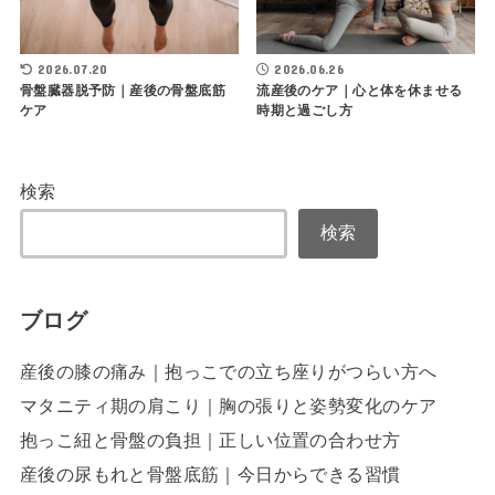
2026.07.20
2026.06.26
骨盤臓器脱予防｜産後の骨盤底筋
流産後のケア｜心と体を休ませる
ケア
時期と過ごし方
検索
検索
ブログ
産後の膝の痛み｜抱っこでの立ち座りがつらい方へ
マタニティ期の肩こり｜胸の張りと姿勢変化のケア
抱っこ紐と骨盤の負担｜正しい位置の合わせ方
産後の尿もれと骨盤底筋｜今日からできる習慣