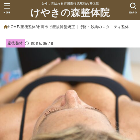
女性に喜ばれる市川市行徳駅前の整体院
けやきの森整体院
MENU
SEARCH
HOME
産後整体
市川市で産後骨盤矯正｜行徳・妙典のマタニティ整体
2026.06.18
産後整体