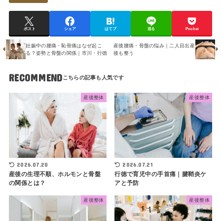
ポスト
シェア
はてブ
送る
Pocket
妊娠中の腰痛・恥骨痛はなぜ起こ
産後腰痛・骨盤の悩み｜二人目出産
る？姿勢と骨盤の関係｜市川・行徳
後も整う
RECOMMEND
産後整体
産後整体
2026.07.20
2026.07.21
産後の生理不順、ホルモンと骨盤
行徳で育児中の手首痛｜腱鞘炎ケ
の関係とは？
アと予防
産後整体
産後整体