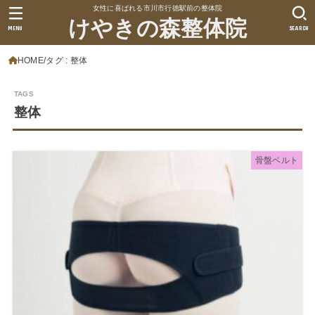
女性に喜ばれる市川市行徳駅前の整体院
けやきの森整体院
MENU
SEARCH
HOME
タグ : 整体
整体
骨盤ベルト